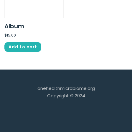
Album
$
15.00
Add to cart
onehealthmicrobiome.org
Copyright © 2024